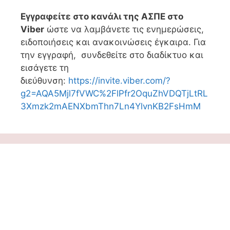
Εγγραφείτε στο κανάλι της ΑΣΠΕ στο
Viber
ώστε να λαμβάνετε τις ενημερώσεις,
ειδοποιήσεις και ανακοινώσεις έγκαιρα. Για
την εγγραφή, συνδεθείτε στο διαδίκτυο και
εισάγετε τη
διεύθυνση:
https://invite.viber.com/?
g2=AQA5Mjl7fVWC%2FlPfr2OquZhVDQTjLtRL
3Xmzk2mAENXbmThn7Ln4YlvnKB2FsHmM