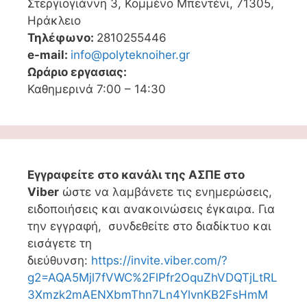
Στεργιογιάννη 3, Κομμένο Μπεντένι, 71305,
Ηράκλειο
Τηλέφωνο:
2810255446
e-mail:
info@polyteknoiher.gr
Ωράριο εργασιας:
Καθημερινά 7:00 – 14:30
Εγγραφείτε στο κανάλι της ΑΣΠΕ στο
Viber
ώστε να λαμβάνετε τις ενημερώσεις,
ειδοποιήσεις και ανακοινώσεις έγκαιρα. Για
την εγγραφή, συνδεθείτε στο διαδίκτυο και
εισάγετε τη
διεύθυνση:
https://invite.viber.com/?
g2=AQA5Mjl7fVWC%2FlPfr2OquZhVDQTjLtRL
3Xmzk2mAENXbmThn7Ln4YlvnKB2FsHmM