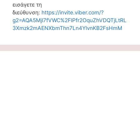
εισάγετε τη
διεύθυνση:
https://invite.viber.com/?
g2=AQA5Mjl7fVWC%2FlPfr2OquZhVDQTjLtRL
3Xmzk2mAENXbmThn7Ln4YlvnKB2FsHmM