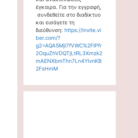
έγκαιρα. Για την εγγραφή,
συνδεθείτε στο διαδίκτυο
και εισάγετε τη
διεύθυνση:
https://invite.vi
ber.com/?
υ
g2=AQA5Mjl7fVWC%2FlPfr
2OquZhVDQTjLtRL3Xmzk2
mAENXbmThn7Ln4YlvnKB
2FsHmM