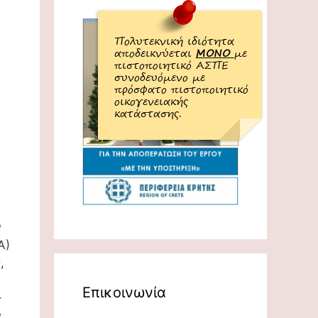
Πολυτεκνική ιδιότητα
αποδεικνύεται
ΜΟΝΟ
με
πιστοποιητικό ΑΣΠΕ
συνοδευόμενο με
πρόσφατο πιστοποιητικό
οικογενειακής
κατάστασης.
ν
Α)
,
Επικοινωνία
–
ν