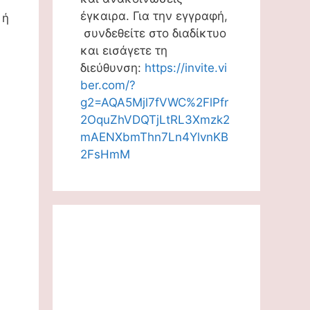
έγκαιρα. Για την εγγραφή,
 ή
συνδεθείτε στο διαδίκτυο
και εισάγετε τη
διεύθυνση:
https://invite.vi
ber.com/?
g2=AQA5Mjl7fVWC%2FlPfr
2OquZhVDQTjLtRL3Xmzk2
mAENXbmThn7Ln4YlvnKB
2FsHmM