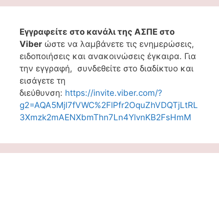
Εγγραφείτε στο κανάλι της ΑΣΠΕ στο
Viber
ώστε να λαμβάνετε τις ενημερώσεις,
ειδοποιήσεις και ανακοινώσεις έγκαιρα. Για
την εγγραφή, συνδεθείτε στο διαδίκτυο και
εισάγετε τη
διεύθυνση:
https://invite.viber.com/?
g2=AQA5Mjl7fVWC%2FlPfr2OquZhVDQTjLtRL
3Xmzk2mAENXbmThn7Ln4YlvnKB2FsHmM