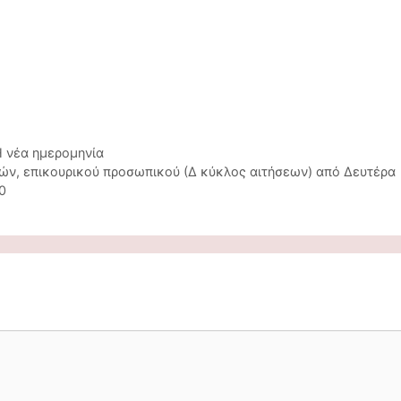
Η νέα ημερομηνία
ών, επικουρικού προσωπικού (Δ κύκλος αιτήσεων) από Δευτέρα
0