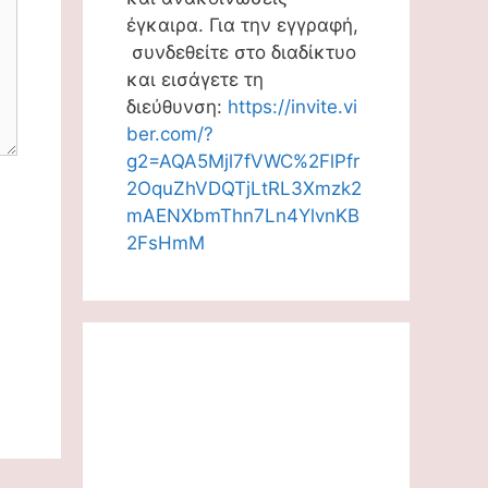
έγκαιρα. Για την εγγραφή,
συνδεθείτε στο διαδίκτυο
και εισάγετε τη
διεύθυνση:
https://invite.vi
ber.com/?
g2=AQA5Mjl7fVWC%2FlPfr
2OquZhVDQTjLtRL3Xmzk2
mAENXbmThn7Ln4YlvnKB
2FsHmM